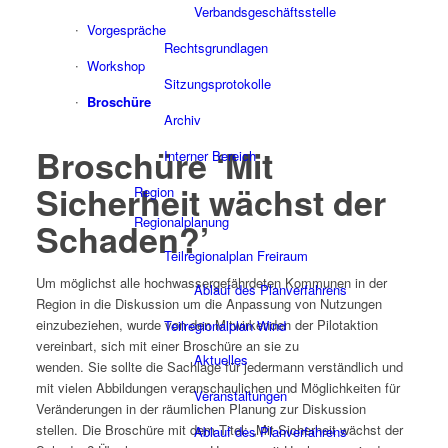
Verbandsgeschäftsstelle
Vorgespräche
Rechtsgrundlagen
Workshop
Sitzungsprotokolle
Broschüre
Archiv
Broschüre ‘Mit
Interner Bereich
Sicherheit wächst der
Region
Regionalplanung
Schaden?’
Teilregionalplan Freiraum
Um möglichst alle hochwassergefährdeten Kommunen in der
Ablauf des Planverfahrens
Region in die Diskussion um die Anpassung von Nutzungen
einzubeziehen, wurde von den Mitwirkenden der Pilotaktion
Teilregionalplan Wind
vereinbart, sich mit einer Broschüre an sie zu
Aktuelles
wenden. Sie sollte die Sachlage für jedermann verständlich und
mit vielen Abbildungen veranschaulichen und Möglichkeiten für
Veranstaltungen
Veränderungen in der räumlichen Planung zur Diskussion
stellen. Die Broschüre mit dem Titel: „Mit Sicherheit wächst der
Ablauf des Planverfahrens