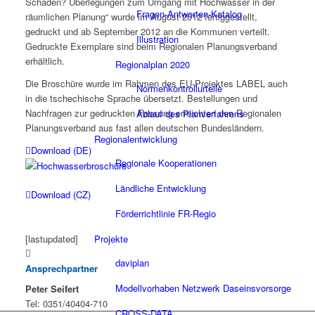
Schaden? Überlegungen zum Umgang mit Hochwasser in der
Fragen-Antworten-Katalog
räumlichen Planung“ wurde im August 2012 fertiggestellt,
gedruckt und ab September 2012 an die Kommunen verteilt.
Illustration
Gedruckte Exemplare sind beim Regionalen Planungsverband
erhältlich.
Regionalplan 2020
Die Broschüre wurde im Rahmen des EU-Projektes LABEL auch
Normenkontrollurteile
in die tschechische Sprache übersetzt. Bestellungen und
Nachfragen zur gedruckten Fassung erreichten den Regionalen
Ablauf des Planverfahrens
Planungsverband aus fast allen deutschen Bundesländern.
Regionalentwicklung
Download (DE)
Regionale Kooperationen
Ländliche Entwicklung
Download (CZ)
Förderrichtlinie FR-Regio
[lastupdated]
Projekte
daviplan
Ansprechpartner
Modellvorhaben Netzwerk Daseinsvorsorge
Peter Seifert
Tel: 0351/40404-710
CROSS-DATA