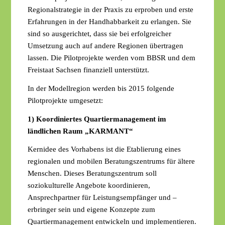
Sitzungsprotokolle
CROSS-DATA
Regionalstrategie in der Praxis zu erproben und erste
Regionalpläne
Illustration
Archiv
Erfahrungen in der Handhabbarkeit zu erlangen. Sie
Pressemitteilungen
Regionalplan 2020
Kontakt
sind so ausgerichtet, dass sie bei erfolgreicher
Interner Bereich
Infoservice
Normenkontrollurteile
Umsetzung auch auf andere Regionen übertragen
Ablauf des Planverfahrens
lassen. Die Pilotprojekte werden vom BBSR und dem
Barrierefreiheit
Freistaat Sachsen finanziell unterstützt.
In der Modellregion werden bis 2015 folgende
Leichte Sprache
Pilotprojekte umgesetzt:
1) Koordiniertes Quartiermanagement im
ländlichen Raum „KARMANT“
Impressum
Kernidee des Vorhabens ist die Etablierung eines
regionalen und mobilen Beratungszentrums für ältere
Datenschutzerklärung
Menschen. Dieses Beratungszentrum soll
soziokulturelle Angebote koordinieren,
Ansprechpartner für Leistungsempfänger und –
erbringer sein und eigene Konzepte zum
Quartiermanagement entwickeln und implementieren.