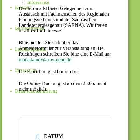
Infoservice
Kontakt
Der Infomarkt bietet Gelegenheit zum
Austausch mit Fachmenschen des Regionalen
Planungsverbands und der Sächsischen
Landesenergieagentur (SAENA). Wir freuen
Barrierefreiheit
uns über Ihr Interesse!
Bitte melden Sie sich über das
Anmeldeformular zur Veranstaltung an. Bei
Leichte Sprache
Rückfragen schreiben Sie bitte eine E-Mail an:
mona.kandy@rpv-oeoe.de
Impressum
Die Einrichtung ist barrierefrei.
Die Online-Buchung ist ab dem 25.05. nicht
mehr möglich.
Datenschutzerklärung
DATUM