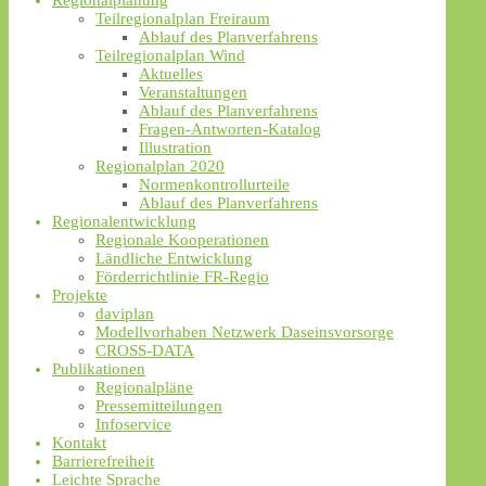
Regionalplanung
Teilregionalplan Freiraum
Ablauf des Planverfahrens
Teilregionalplan Wind
Aktuelles
Veranstaltungen
Ablauf des Planverfahrens
Fragen-Antworten-Katalog
Illustration
Regionalplan 2020
Normenkontrollurteile
Ablauf des Planverfahrens
Regionalentwicklung
Regionale Kooperationen
Ländliche Entwicklung
Förderrichtlinie FR-Regio
Projekte
daviplan
Modellvorhaben Netzwerk Daseinsvorsorge
CROSS-DATA
Publikationen
Regionalpläne
Pressemitteilungen
Infoservice
Kontakt
Barrierefreiheit
Leichte Sprache