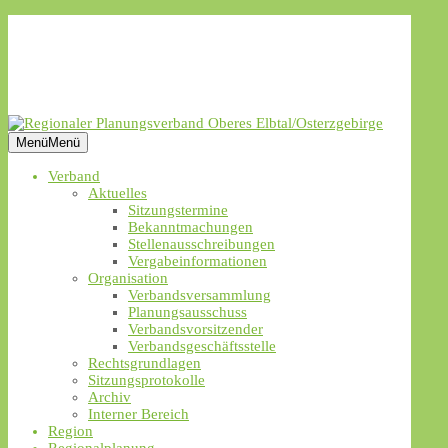
Datenschutzerklärung
Impressum
Leichte Sprache
Barrierefreiheit
Suche
Menü
Menü
Verband
Aktuelles
Sitzungstermine
Bekanntmachungen
Stellenausschreibungen
Vergabeinformationen
Organisation
Verbandsversammlung
Planungsausschuss
Verbandsvorsitzender
Verbandsgeschäftsstelle
Rechtsgrundlagen
Sitzungsprotokolle
Archiv
Interner Bereich
Region