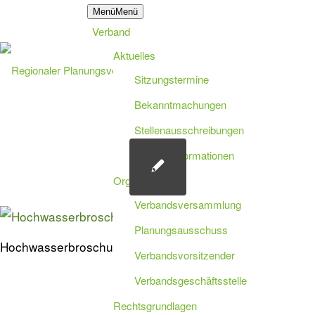
Datenschutzerklärung
Impressum
Leichte Sprache
Menü
Menü
Verband
Barrierefreiheit
Suche
Aktuelles
Sitzungstermine
Bekanntmachungen
Stellenausschreibungen
Vergabeinformationen
Organisation
Verbandsversammlung
Planungsausschuss
Hochwasserbroschuere
Verbandsvorsitzender
Verbandsgeschäftsstelle
Rechtsgrundlagen