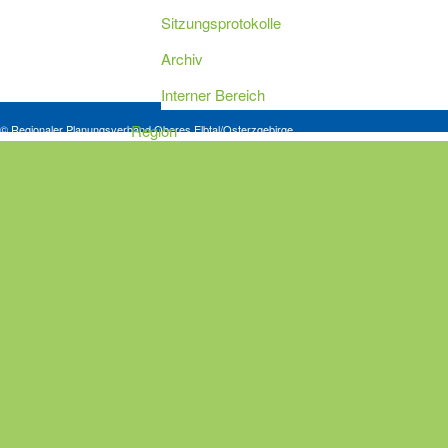
Sitzungsprotokolle
Archiv
Interner Bereich
Region
© Regionaler Planungsverband Oberes Elbtal/Osterzgebirge
Regionalplanung
Teilregionalplan Freiraum
Ablauf des Planverfahrens
Teilregionalplan Wind
Aktuelles
Veranstaltungen
Ablauf des Planverfahrens
Fragen-Antworten-Katalog
Illustration