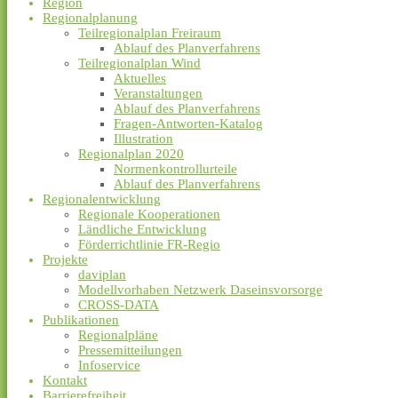
Region
Regionalplanung
Teilregionalplan Freiraum
Ablauf des Planverfahrens
Teilregionalplan Wind
Aktuelles
Veranstaltungen
Ablauf des Planverfahrens
Fragen-Antworten-Katalog
Illustration
Regionalplan 2020
Normenkontrollurteile
Ablauf des Planverfahrens
Regionalentwicklung
Regionale Kooperationen
Ländliche Entwicklung
Förderrichtlinie FR-Regio
Projekte
daviplan
Modellvorhaben Netzwerk Daseinsvorsorge
CROSS-DATA
Publikationen
Regionalpläne
Pressemitteilungen
Infoservice
Kontakt
Barrierefreiheit